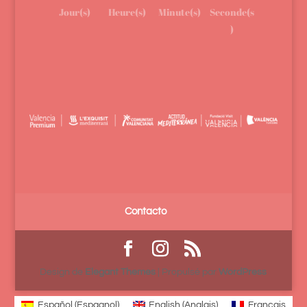
Jour(s)
Heure(s)
Minute(s)
Seconde(s
)
Contacto
Design de
Elegant Themes
| Propulsé par
WordPress
Español
(
Espagnol
)
English
(
Anglais
)
Français