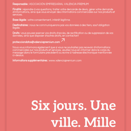
Responsable :
ASOCIACIÓN EMPRESARIAL VALENCIA PREMIUM
Finalité :
répondre à vos questions, traiter votre demande de devis, gérer votre demande
d’informations, ainsi que vous envoyer des informations commerciales sur nos produits et
services.
Base légale :
votre consentement, intérêt légitime.
Destinataires :
nous ne communiquerons pas vos données à des tiers, sauf obligation
légale.
Droits :
vous pouvez exercer vos droits d’accès, de rectification ou de suppression de vos
données, ainsi que disposer d’autres droits, en contactant
protecciondatos@valenciapremium.com
.
Nous vous informons également que si vous ne souhaitez pas recevoir d’informations
commerciales sur nos produits et services, veuillez nous en informer dans le corps du
message (dans le formulaire précédent) ou écrire à l’adresse électronique mentionnée
ci‑dessus.
Informations supplémentaires :
www.valenciapremium.com
Six jours. Une
ville. Mille