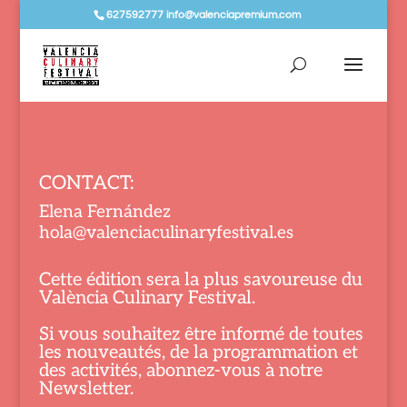
627592777 info@valenciapremium.com
CONTACT:
Elena Fernández
hola@valenciaculinaryfestival.es
Cette édition sera la plus savoureuse du
València Culinary Festival.
Si vous souhaitez être informé de toutes
les nouveautés, de la programmation et
des activités, abonnez-vous à notre
Newsletter.