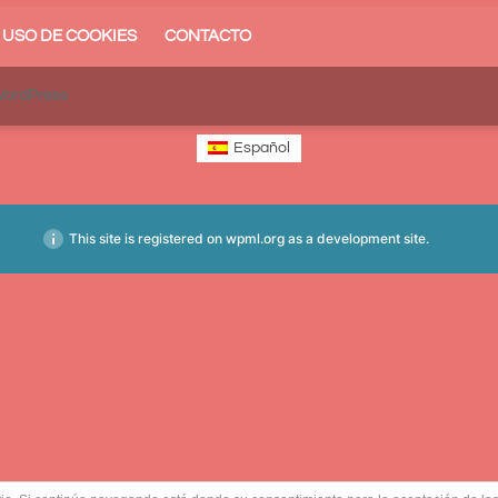
USO DE COOKIES
CONTACTO
ordPress
Español
This site is registered on
wpml.org
as a development site.