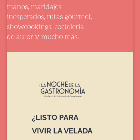
manos, maridajes
inesperados, rutas gourmet,
showcookings, coctelería
de autor y mucho más.
¿LISTO PARA
VIVIR LA VELADA