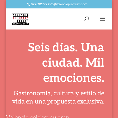
627592777 info@valenciapremium.com
Seis días. Una
ciudad. Mil
emociones.
Gastronomía, cultura y estilo de
vida en una propuesta exclusiva.
València celebra su gran